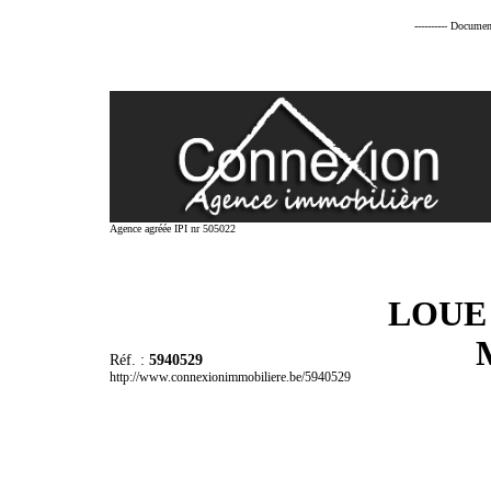
---------- Documen
Agence agréée IPI nr 505022
LOUE 
Réf. :
5940529
http://www.connexionimmobiliere.be/5940529